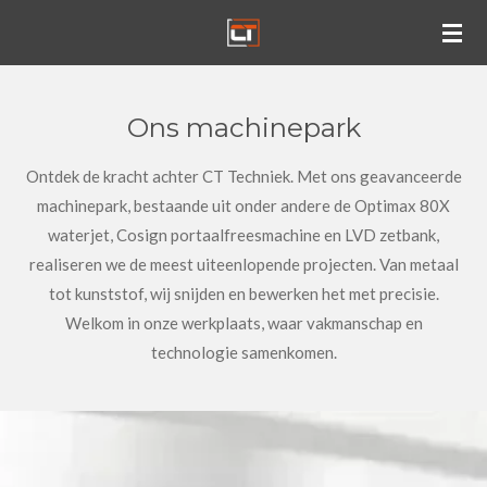
Ga
direct
naar
de
Ons machinepark
hoofdinhoud
Ontdek de kracht achter CT Techniek. Met ons geavanceerde
machinepark, bestaande uit onder andere de Optimax 80X
waterjet, Cosign portaalfreesmachine en LVD zetbank,
realiseren we de meest uiteenlopende projecten. Van metaal
tot kunststof, wij snijden en bewerken het met precisie.
Welkom in onze werkplaats, waar vakmanschap en
technologie samenkomen.